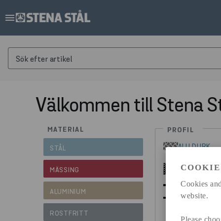
menu
Sök efter artikel
Välkommen till Stena S
MATERIAL
PROFIL
ALU DURK
STÅL
COOKIE
DURK/TÅRP
MÄSSING
Cookies and
ALUMINIUM
HEB BALK
website.
ROSTFRITT
IPE BALK
Please choo