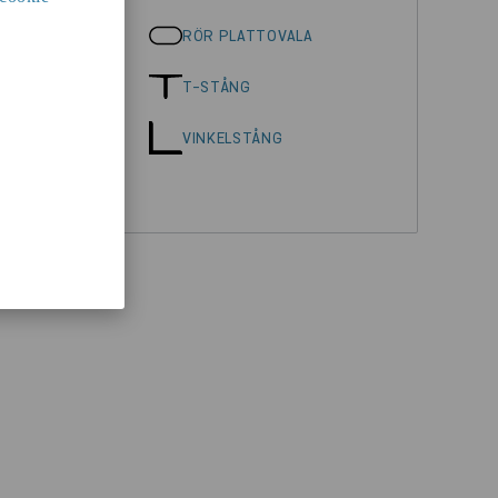
ÖR
RÖR PLATTOVALA
STÅNG
T-STÅNG
VINKELSTÅNG