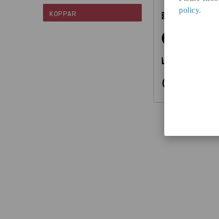
policy
.
KOPPAR
PERF. RUND
RUNDSTÅNG
UNP BALK
Z-PROFIL