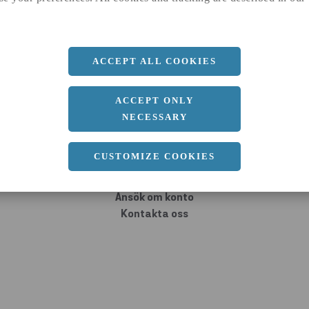
A
PLATTSTÅNG
RUNDA R
RÖRDELAR
SEXKANT
ACCEPT ALL COOKIES
UPE BALK
U-STÅNG
ACCEPT ONLY
NECESSARY
CUSTOMIZE COOKIES
Ansök om konto
Kontakta oss