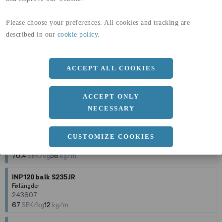
67
SEK/kg
15
kg/m
Please choose your preferences. All cookies and tracking are
INP200 balk S235JR
described in our
cookie policy
.
Fixlängder
243811
67
SEK/kg
27
kg/m
ACCEPT ALL COOKIES
INP280 balk S235JR
Fixlängder
243815
ACCEPT ONLY
70.4
SEK/kg
49
kg/m
NECESSARY
INP300 balk S235JR
Fixlängder
CUSTOMIZE COOKIES
243816
70.4
SEK/kg
56
kg/m
INP120 balk S235JR
Fixlängder
243807
67
SEK/kg
12
kg/m