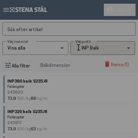
menu
account_circle
Logga in
Sök efter artikel
Välj material
Välj profil
Visa alla
INP Balk
delete
Rensa (1)
tune
Balkdimension
Alla filter
INP380 balk S235JR
Fixlängder
243820
73.9
SEK/kg
86
kg/m
INP320 balk S235JR
Fixlängder
243817
73.9
SEK/kg
63
kg/m