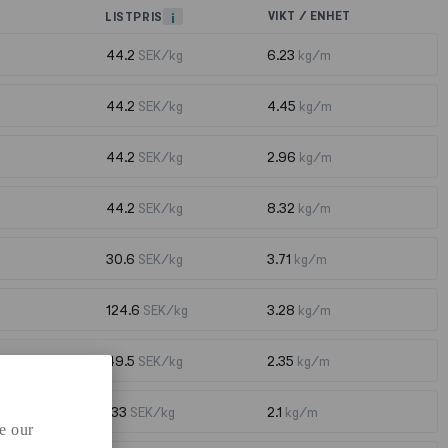
VIKT / ENHET
LISTPRIS
i
44.2
SEK/kg
6.23
kg/m
44.2
SEK/kg
4.45
kg/m
44.2
SEK/kg
2.96
kg/m
44.2
SEK/kg
8.32
kg/m
30.6
SEK/kg
3.71
kg/m
124.6
SEK/kg
3.28
kg/m
49.5
SEK/kg
2.35
kg/m
133
SEK/kg
2.1
kg/m
e our