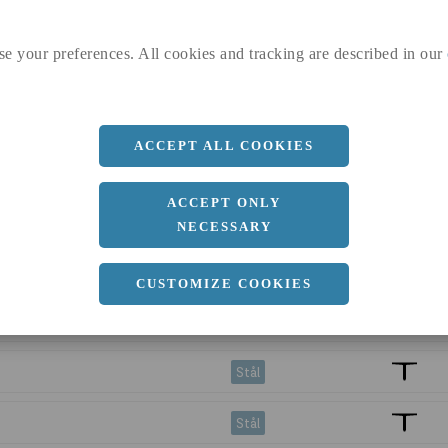
Rostfritt
se your preferences. All cookies and tracking are described in our
Rostfritt
Stål
ACCEPT ALL COOKIES
m
Aluminium
ACCEPT ONLY
Rostfritt
NECESSARY
Rostfritt
CUSTOMIZE COOKIES
Rostfritt
Stål
Stål