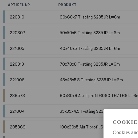
ARTIKEL NR
PRODUKT
220310
60x60x7 T-stång S235JR L=6m
220307
50x50x6 T-stång S235JR L=6m
221005
40x40x5 T-stång S235JR L=6m
220313
70x70x8 T-stång S235JR L=6m
221006
45x45x5,5 T-stång S235JR L=6m
238573
80x80x8 Alu T profil 6060 T6/T66 L=6
221004
35x35x4,5 T-stång S235JR L=6m
COOKIE
205369
100x60x5 Alu T profil 6060 T6/T66 L=
Cookies and