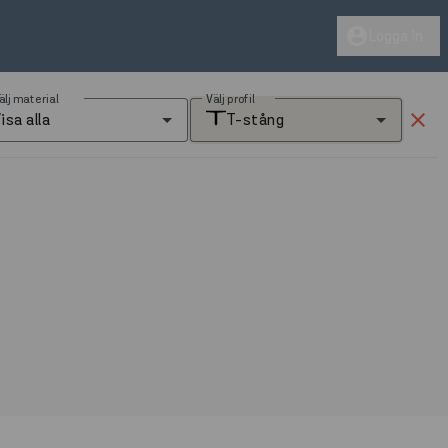
account_circle
Logga in
älj material
Välj profil
clear
isa alla
T-stång