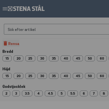
menu
Sök efter artikel
delete
Rensa
Bredd
15
20
25
30
35
40
45
50
60
Höjd
15
20
25
30
35
40
45
50
60
Godstjocklek
2
3
3.5
4
4.5
5
5.5
6
7
8