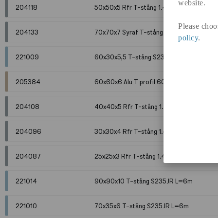
website.
204118
50x50x5 Rfr T-stång 1.4301 L=6m
Please choo
204133
70x70x7 Syraf T-stång 1.4571 L=6m
policy
.
221009
60x30x5,5 T-stång S235JR L=6m
205384
60x60x6 Alu T profil 6060 T6/T66 L=6
204108
40x40x5 Rfr T-stång 1.4301 L=6m
204096
30x30x4 Rfr T-stång 1.4301 L=6m
204087
25x25x3 Rfr T-stång 1.4301 slipad L=6m
221014
90x90x10 T-stång S235JR L=6m
221010
70x35x6 T-stång S235JR L=6m