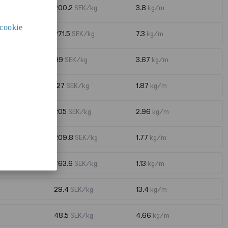
200.2
SEK/kg
3.8
kg/m
cookie
271.5
SEK/kg
7.3
kg/m
99
SEK/kg
3.67
kg/m
127
SEK/kg
1.87
kg/m
205
SEK/kg
2.96
kg/m
209.8
SEK/kg
1.77
kg/m
763.6
SEK/kg
1.13
kg/m
29.4
SEK/kg
13.4
kg/m
48.5
SEK/kg
4.66
kg/m