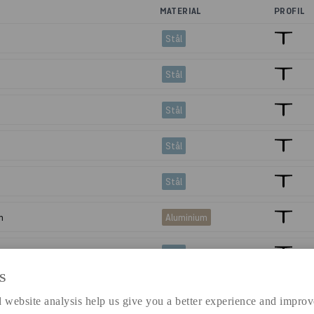
MATERIAL
PROFIL
Stål
Stål
Stål
Stål
Stål
m
Aluminium
Stål
S
6m
Aluminium
 website analysis help us give you a better experience and improv