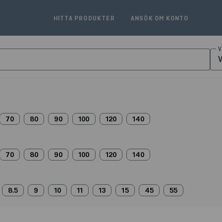
HITTA PRODUKTER
ANSÖK OM KONTO
V
V
70
80
90
100
120
140
70
80
90
100
120
140
8.5
9
10
11
13
15
45
55