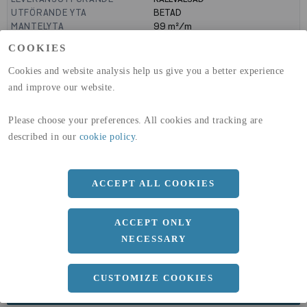
UTFÖRANDE YTA
BETAD
MANTELYTA
99
m²/m
GLOBAL WARMING POTENTIAL
1910
kg co2-eq./ton
COOKIES
(A1-A3)
GLOBAL WARMING POTENTIAL
32,5
kg co2-eq./ton
Cookies and website analysis help us give you a better experience
(A4)
and improve our website.
expand_less
DIMENSIONER
Please choose your preferences. All cookies and tracking are
described in our
cookie policy
.
a
45 MM
ACCEPT ALL COOKIES
b
45 MM
c
2 MM
ACCEPT ONLY
Längd
6000 MM
NECESSARY
CUSTOMIZE COOKIES
expand_less
DOKUMENT