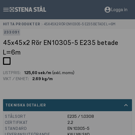
menu
account_circle
Logga in
HITTA PRODUKTER
>
45X45X2 RÖR EN10305-5 E235 BETADE L=6M
233091
45x45x2 Rör EN10305-5 E235 betade
L=6m
LISTPRIS:
125,60 sek/m
(exkl. moms)
VIKT / ENHET:
2.69 kg/m
expand_less
TEKNISKA DETALJER
STÅLSORT
E235 / 1.0308
CERTIFIKAT
2.2
STANDARD
EN 10305-5
LEVERANSUTFÖRANDE
KALLVALSAD