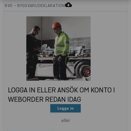
cloud_download
BVD - BYGGVARUDEKLARATION
LOGGA IN ELLER ANSÖK OM KONTO I
WEBORDER REDAN IDAG
Logga in
eller