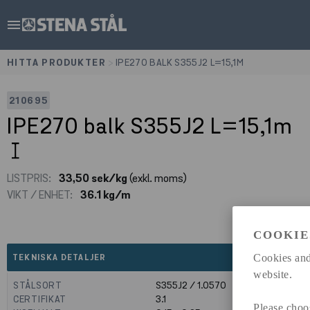
menu
HITTA PRODUKTER
>
IPE270 BALK S355J2 L=15,1M
210695
IPE270 balk S355J2 L=15,1m
LISTPRIS:
33,50 sek/kg
(exkl. moms)
VIKT / ENHET:
36.1 kg/m
COOKIE
expand_less
Cookies and
TEKNISKA DETALJER
website.
STÅLSORT
S355J2 / 1.0570
CERTIFIKAT
3.1
Please choo