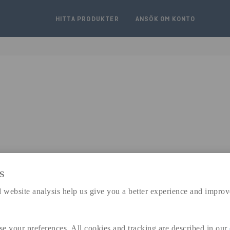
HITTA PRODUKTER
ANSÖK OM KONTO
S
expand_less
 website analysis help us give you a better experience and improv
DIMENSIONER
a
135 MM
se your preferences. All cookies and tracking are described in our