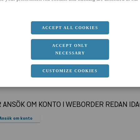
b
270 MM
c
10.2 MM
d
6.6 MM
ACCEPT ALL COOKIES
r
15 MM
Längd
15100 MM
ACCEPT ONLY
NECESSARY
CUSTOMIZE COOKIES
R ANSÖK OM KONTO I WEBORDER REDAN ID
Ansök om konto