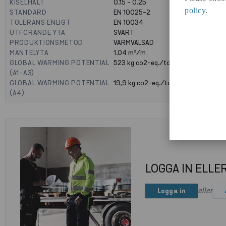
KISELHALT
0.15 - 0.25
policy
.
STANDARD
EN 10025-2
TOLERANS ENLIGT
EN 10034
UTFÖRANDE YTA
SVART
PRODUKTIONSMETOD
VARMVALSAD
MANTELYTA
1.04
m²/m
GLOBAL WARMING POTENTIAL
523
kg co2-eq./ton
(A1-A3)
GLOBAL WARMING POTENTIAL
19,9
kg co2-eq./ton
(A4)
LOGGA IN ELLE
eller
Logga in