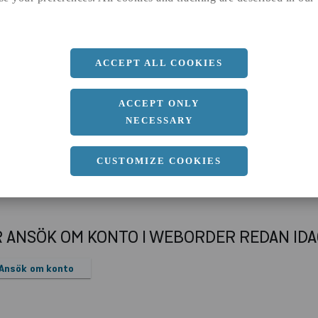
b
152 MM
c
9 MM
d
6 MM
ACCEPT ALL COOKIES
r
15 MM
Längd
10100 MM
ACCEPT ONLY
NECESSARY
CUSTOMIZE COOKIES
R ANSÖK OM KONTO I WEBORDER REDAN ID
Ansök om konto