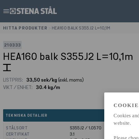
menu
HITTA PRODUKTER
>
HEA160 BALK S355J2 L=10,1M
210333
HEA160 balk S355J2 L=10,1m
LISTPRIS:
33,50 sek/kg
(exkl. moms)
VIKT / ENHET:
30.4 kg/m
COOKIE
expand_less
Cookies and
TEKNISKA DETALJER
website.
STÅLSORT
S355J2 / 1.0570
CERTIFIKAT
3.1
Please choo