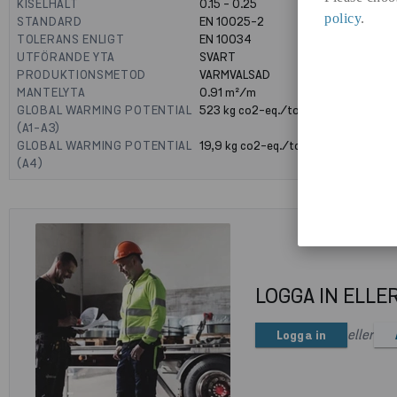
KISELHALT
0.15 - 0.25
policy
.
STANDARD
EN 10025-2
TOLERANS ENLIGT
EN 10034
UTFÖRANDE YTA
SVART
PRODUKTIONSMETOD
VARMVALSAD
MANTELYTA
0.91
m²/m
GLOBAL WARMING POTENTIAL
523
kg co2-eq./ton
(A1-A3)
GLOBAL WARMING POTENTIAL
19,9
kg co2-eq./ton
(A4)
LOGGA IN ELLE
eller
Logga in