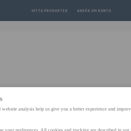
HITTA PRODUKTER
ANSÖK OM KONTO
S
expand_less
 website analysis help us give you a better experience and improv
DIMENSIONER
a
160 MM
se your preferences. All cookies and tracking are described in our