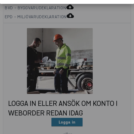
cloud_download
BVD - BYGGVARUDEKLARATION
cloud_download
EPD - MILJÖVARUDEKLARATION
LOGGA IN ELLER ANSÖK OM KONTO I
WEBORDER REDAN IDAG
Logga in