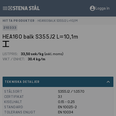
menu
account_circle
Logga in
HITTA PRODUKTER
>
HEA160 BALK S355J2 L=10,1M
210333
HEA160 balk S355J2 L=10,1m
LISTPRIS:
33,50 sek/kg
(exkl. moms)
VIKT / ENHET:
30.4 kg/m
expand_less
TEKNISKA DETALJER
STÅLSORT
S355J2 / 1.0570
CERTIFIKAT
3.1
KISELHALT
0.15 - 0.25
STANDARD
EN 10025-2
TOLERANS ENLIGT
EN 10034