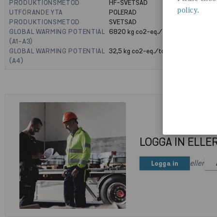
PRODUKTIONSMETOD
HF-SVETSAD
policy
.
UTFÖRANDE YTA
POLERAD
PRODUKTIONSMETOD
SVETSAD
GLOBAL WARMING POTENTIAL
6820
kg co2-eq./ton
(A1-A3)
GLOBAL WARMING POTENTIAL
32,5
kg co2-eq./ton
(A4)
LOGGA IN ELLE
eller
Logga in