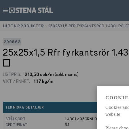
menu
HITTA PRODUKTER
>
25X25X1,5 RFR FYRKANTSRÖR 1.4301 POL
200662
25x25x1,5 Rfr fyrkantsrör 1.
LISTPRIS:
210,50 sek/m
(exkl. moms)
VIKT / ENHET:
1.17 kg/m
COOKIE
expand_less
Cookies and
TEKNISKA DETALJER
website.
STÅLSORT
1.4301 / X5CRNI18-10
CERTIFIKAT
3.1
Please choo