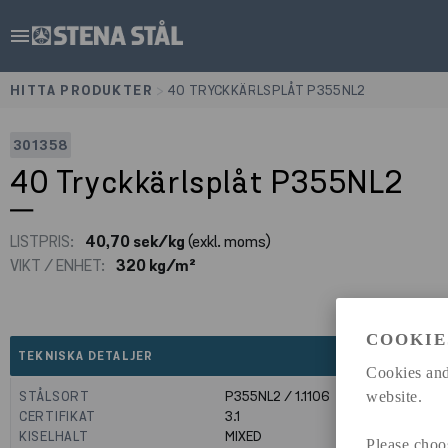
menu
HITTA PRODUKTER
>
40 TRYCKKÄRLSPLÅT P355NL2
301358
40 Tryckkärlsplåt P355NL2
LISTPRIS:
40,70 sek/kg
(exkl. moms)
VIKT / ENHET:
320 kg/m²
COOKIE
expand_less
TEKNISKA DETALJER
Cookies and
STÅLSORT
P355NL2 / 1.1106
website.
CERTIFIKAT
3.1
KISELHALT
MIXED
Please choo