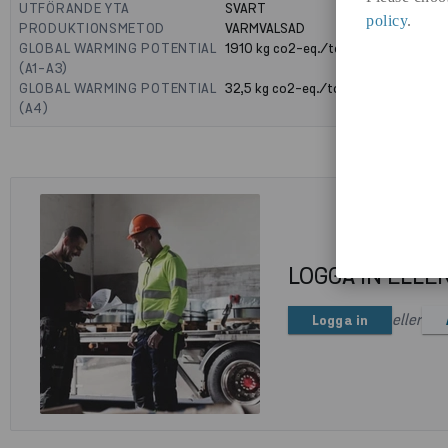
UTFÖRANDE YTA
SVART
policy
.
PRODUKTIONSMETOD
VARMVALSAD
GLOBAL WARMING POTENTIAL
1910
kg co2-eq./ton
(A1-A3)
GLOBAL WARMING POTENTIAL
32,5
kg co2-eq./ton
(A4)
LOGGA IN ELLE
eller
Logga in