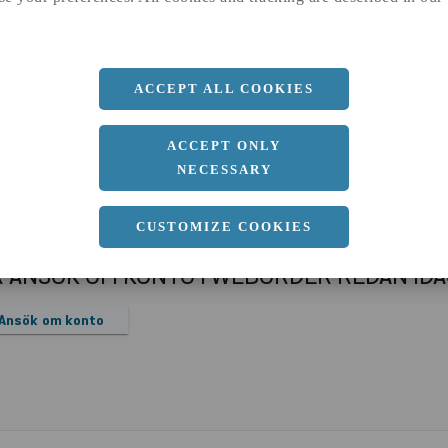
b
40 MM
ACCEPT ALL COOKIES
ACCEPT ONLY
NECESSARY
CUSTOMIZE COOKIES
R ANSÖK OM KONTO I WEBORDER REDAN ID
Ansök om konto