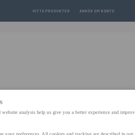
HITTA PRODUKTER
ANSÖK OM KONTO
S
expand_less
DIMENSIONER
 website analysis help us give you a better experience and improv
se your preferences. All cookies and tracking are described in our