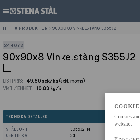
menu
HITTA PRODUKTER
>
90X90X8 VINKELSTÅNG S355J2
244073
90x90x8 Vinkelstång S355J2
LISTPRIS:
49,80 sek/kg
(exkl. moms)
VIKT / ENHET:
10.83 kg/m
COOKIE
expand_less
Cookies and
TEKNISKA DETALJER
website.
STÅLSORT
S355J2+N
CERTIFIKAT
3.1
Please choo