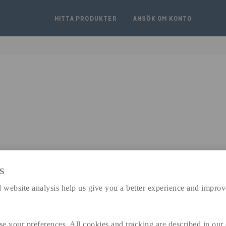
HITTA PRODUKTER
ANSÖK OM KONTO
S
expand_less
 website analysis help us give you a better experience and improv
DIMENSIONER
se your preferences. All cookies and tracking are described in our