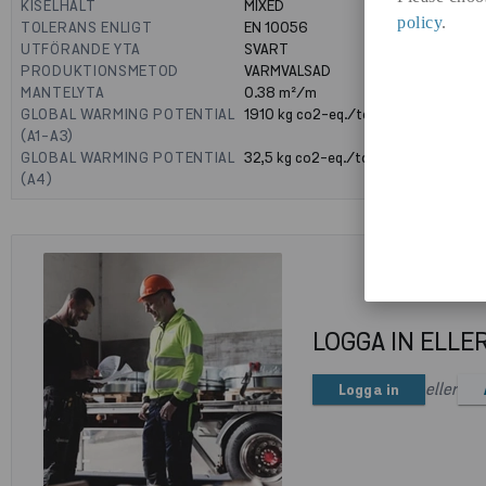
KISELHALT
MIXED
policy
.
TOLERANS ENLIGT
EN 10056
UTFÖRANDE YTA
SVART
PRODUKTIONSMETOD
VARMVALSAD
MANTELYTA
0.38
m²/m
GLOBAL WARMING POTENTIAL
1910
kg co2-eq./ton
(A1-A3)
GLOBAL WARMING POTENTIAL
32,5
kg co2-eq./ton
(A4)
LOGGA IN ELLE
eller
Logga in