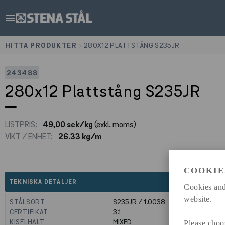
menu
HITTA PRODUKTER
>
280X12 PLATTSTÅNG S235JR
243488
280x12 Plattstång S235JR
LISTPRIS:
49,00 sek/kg
(exkl. moms)
VIKT / ENHET:
26.33 kg/m
COOKIE
expand_less
TEKNISKA DETALJER
Cookies and
website.
STÅLSORT
S235JR / 1.0038
CERTIFIKAT
3.1
KISELHALT
MIXED
Please choo