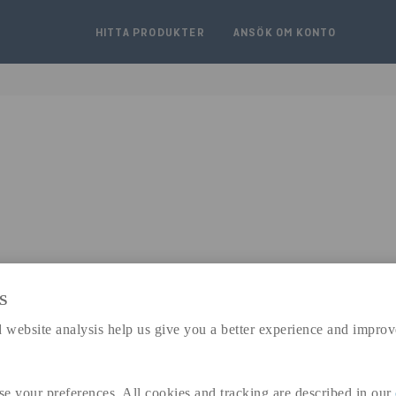
HITTA PRODUKTER
ANSÖK OM KONTO
S
expand_less
DIMENSIONER
 website analysis help us give you a better experience and improv
se your preferences. All cookies and tracking are described in our