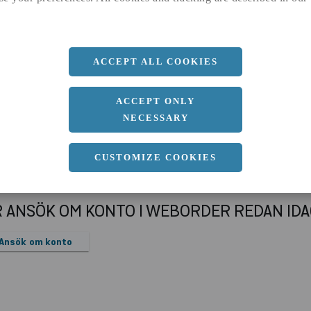
a
280 MM
b
12 MM
ACCEPT ALL COOKIES
ACCEPT ONLY
NECESSARY
CUSTOMIZE COOKIES
R ANSÖK OM KONTO I WEBORDER REDAN ID
Ansök om konto