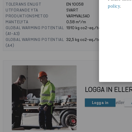
TOLERANS ENLIGT
EN 10058
policy
.
UTFÖRANDE YTA
SVART
PRODUKTIONSMETOD
VARMVALSAD
MANTELYTA
0.58
m²/m
GLOBAL WARMING POTENTIAL
1910
kg co2-eq./ton
(A1-A3)
GLOBAL WARMING POTENTIAL
32,5
kg co2-eq./ton
(A4)
LOGGA IN ELLE
eller
Logga in