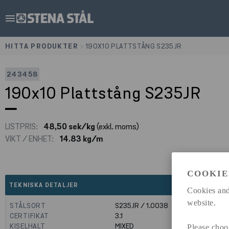
menu
HITTA PRODUKTER
>
190X10 PLATTSTÅNG S235JR
243458
190x10 Plattstång S235JR
LISTPRIS:
48,50 sek/kg
(exkl. moms)
VIKT / ENHET:
14.83 kg/m
COOKIE
expand_less
TEKNISKA DETALJER
Cookies and
website.
STÅLSORT
S235JR / 1.0038
CERTIFIKAT
3.1
KISELHALT
MIXED
Please choo