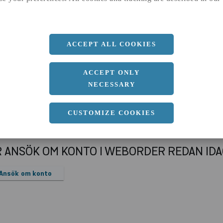
a
190 MM
b
10 MM
ACCEPT ALL COOKIES
ACCEPT ONLY
NECESSARY
CUSTOMIZE COOKIES
R ANSÖK OM KONTO I WEBORDER REDAN ID
Ansök om konto