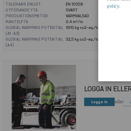
TOLERANS ENLIGT
EN 10058
policy
.
UTFÖRANDE YTA
SVART
PRODUKTIONSMETOD
VARMVALSAD
MANTELYTA
0.4
m²/m
GLOBAL WARMING POTENTIAL
1910
kg co2-eq./ton
(A1-A3)
GLOBAL WARMING POTENTIAL
32,5
kg co2-eq./ton
(A4)
LOGGA IN ELLE
eller
Logga in