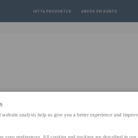
HITTA PRODUKTER
ANSÖK OM KONTO
S
expand_less
DIMENSIONER
 website analysis help us give you a better experience and improv
se your preferences. All cookies and tracking are described in our