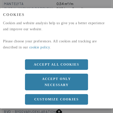
MANTELYTA
0.54
m²/m
GLOBAL WARMING POTENTIAL
3110
kg co2-eq./ton
(A1-A3)
COOKIES
GLOBAL WARMING POTENTIAL
32,5
kg co2-eq./ton
Cookies and website analysis help us give you a better experience
(A4)
and improve our website.
expand_less
DIMENSIONER
Please choose your preferences. All cookies and tracking are
described in our
cookie policy
.
a
250 MM
ACCEPT ALL COOKIES
b
20 MM
Längd
6000 MM
ACCEPT ONLY
NECESSARY
CUSTOMIZE COOKIES
expand_less
DOKUMENT
cloud_download
BVD - BYGGVARUDEKLARATION