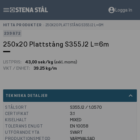
menu
account_circle
Logga in
HITTA PRODUKTER
>
250X20 PLATTSTÅNG S355J2 L=6M
239872
250x20 Plattstång S355J2 L=6m
LISTPRIS:
43,00 sek/kg
(exkl. moms)
VIKT / ENHET:
39.25 kg/m
expand_less
TEKNISKA DETALJER
STÅLSORT
S355J2 / 1.0570
CERTIFIKAT
3.1
KISELHALT
MIXED
TOLERANS ENLIGT
EN 10058
UTFÖRANDE YTA
SVART
PRODUKTIONSMETOD
VARMVALSAD