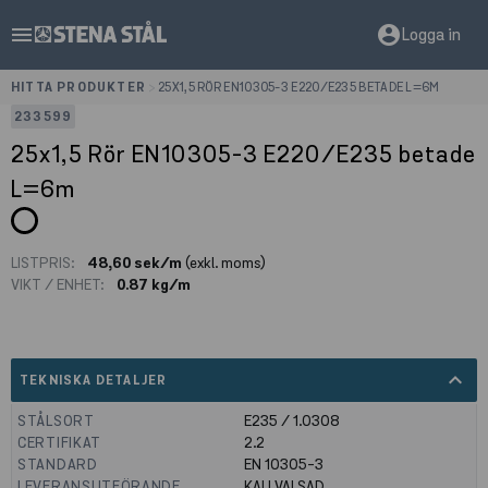
menu
account_circle
Logga in
HITTA PRODUKTER
>
25X1,5 RÖR EN10305-3 E220/E235 BETADE L=6M
233599
25x1,5 Rör EN10305-3 E220/E235 betade
L=6m
LISTPRIS:
48,60 sek/m
(exkl. moms)
VIKT / ENHET:
0.87 kg/m
expand_less
TEKNISKA DETALJER
STÅLSORT
E235 / 1.0308
CERTIFIKAT
2.2
STANDARD
EN 10305-3
LEVERANSUTFÖRANDE
KALLVALSAD