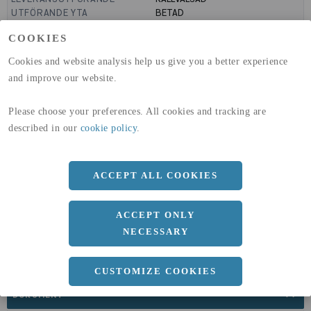
UTFÖRANDE YTA
BETAD
MANTELYTA
99
m²/m
COOKIES
GLOBAL WARMING POTENTIAL
1910
kg co2-eq./ton
(A1-A3)
Cookies and website analysis help us give you a better experience
GLOBAL WARMING POTENTIAL
32,5
kg co2-eq./ton
and improve our website.
(A4)
expand_less
Please choose your preferences. All cookies and tracking are
DIMENSIONER
described in our
cookie policy
.
ACCEPT ALL COOKIES
a
25 MM
b
1.5 MM
ACCEPT ONLY
Längd
6000 MM
NECESSARY
CUSTOMIZE COOKIES
expand_less
DOKUMENT