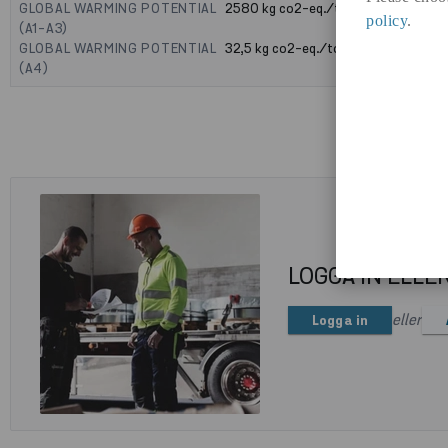
GLOBAL WARMING POTENTIAL
2580
kg co2-eq./ton
policy
.
(A1-A3)
GLOBAL WARMING POTENTIAL
32,5
kg co2-eq./ton
(A4)
LOGGA IN ELLE
eller
Logga in