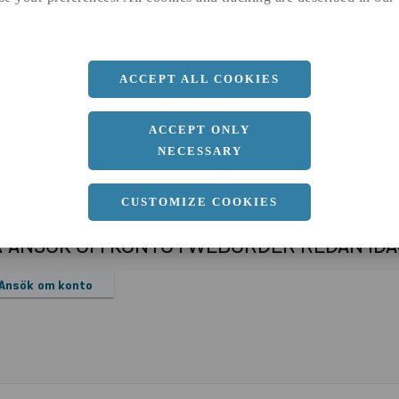
a
1500 MM
b
3 MM
Längd
3000 MM
ACCEPT ALL COOKIES
ACCEPT ONLY
NECESSARY
CUSTOMIZE COOKIES
R ANSÖK OM KONTO I WEBORDER REDAN ID
Ansök om konto