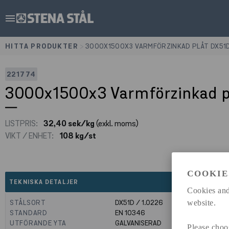
menu
HITTA PRODUKTER
>
3000X1500X3 VARMFÖRZINKAD PLÅT DX51
221774
3000x1500x3 Varmförzinkad 
LISTPRIS:
32,40 sek/kg
(exkl. moms)
VIKT / ENHET:
108 kg/st
COOKIE
expand_less
TEKNISKA DETALJER
Cookies and
STÅLSORT
DX51D / 1.0226
website.
STANDARD
EN 10346
UTFÖRANDE YTA
GALVANISERAD
Please choo