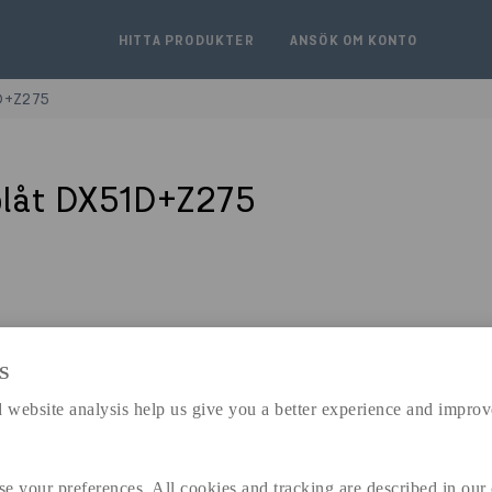
HITTA PRODUKTER
ANSÖK OM KONTO
D+Z275
plåt DX51D+Z275
S
expand_less
DIMENSIONER
 website analysis help us give you a better experience and improv
se your preferences. All cookies and tracking are described in our