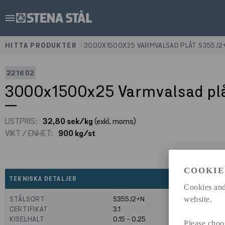
menu
HITTA PRODUKTER
>
3000X1500X25 VARMVALSAD PLÅT S355J2
221602
3000x1500x25 Varmvalsad pl
LISTPRIS:
32,80 sek/kg
(exkl. moms)
VIKT / ENHET:
900 kg/st
COOKIE
expand_less
TEKNISKA DETALJER
Cookies and
STÅLSORT
S355J2+N
website.
CERTIFIKAT
3.1
KISELHALT
0.15 - 0.25
Please choo