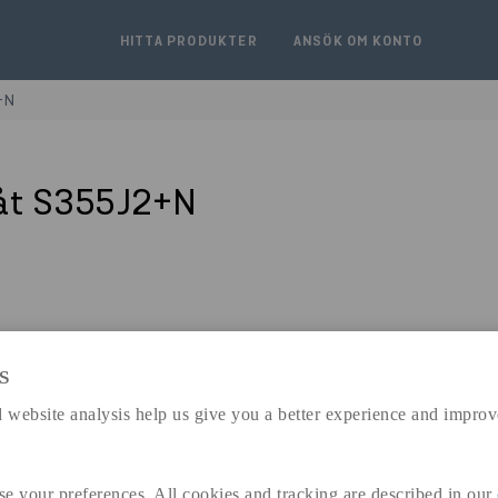
HITTA PRODUKTER
ANSÖK OM KONTO
+N
åt S355J2+N
S
expand_less
DIMENSIONER
 website analysis help us give you a better experience and improv
se your preferences. All cookies and tracking are described in our