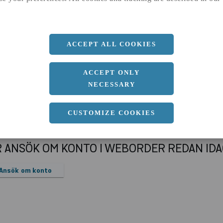
a
1500 MM
b
25 MM
Längd
3000 MM
ACCEPT ALL COOKIES
ACCEPT ONLY
NECESSARY
CUSTOMIZE COOKIES
R ANSÖK OM KONTO I WEBORDER REDAN ID
Ansök om konto