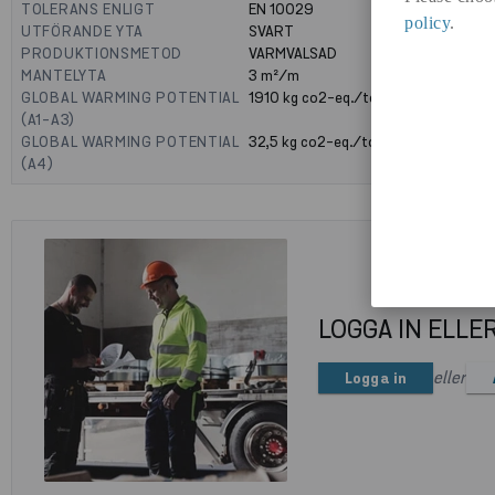
TOLERANS ENLIGT
EN 10029
policy
.
UTFÖRANDE YTA
SVART
PRODUKTIONSMETOD
VARMVALSAD
MANTELYTA
3
m²/m
GLOBAL WARMING POTENTIAL
1910
kg co2-eq./ton
(A1-A3)
GLOBAL WARMING POTENTIAL
32,5
kg co2-eq./ton
(A4)
LOGGA IN ELLE
eller
Logga in