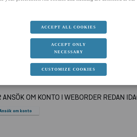
a
1500 MM
b
8 MM
Längd
3000 MM
ACCEPT ALL COOKIES
ACCEPT ONLY
NECESSARY
CUSTOMIZE COOKIES
R ANSÖK OM KONTO I WEBORDER REDAN ID
Ansök om konto