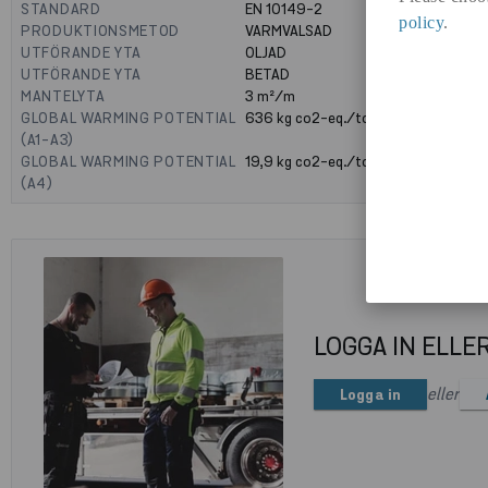
STANDARD
EN 10149-2
policy
.
PRODUKTIONSMETOD
VARMVALSAD
UTFÖRANDE YTA
OLJAD
UTFÖRANDE YTA
BETAD
MANTELYTA
3
m²/m
GLOBAL WARMING POTENTIAL
636
kg co2-eq./ton
(A1-A3)
GLOBAL WARMING POTENTIAL
19,9
kg co2-eq./ton
(A4)
LOGGA IN ELLE
eller
Logga in