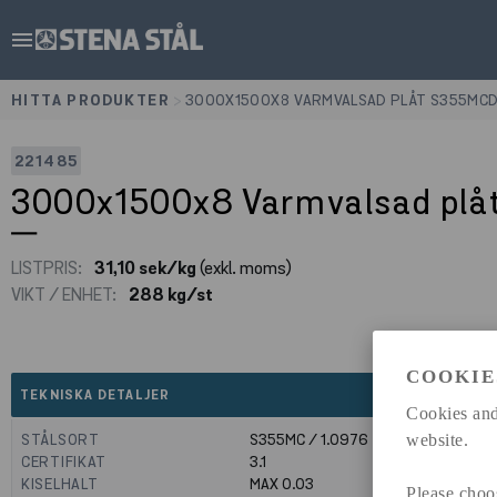
menu
HITTA PRODUKTER
>
3000X1500X8 VARMVALSAD PLÅT S355MCD 
221485
3000x1500x8 Varmvalsad plå
LISTPRIS:
31,10 sek/kg
(exkl. moms)
VIKT / ENHET:
288 kg/st
COOKIE
expand_less
TEKNISKA DETALJER
Cookies and
STÅLSORT
S355MC / 1.0976
website.
CERTIFIKAT
3.1
KISELHALT
MAX 0.03
Please choo