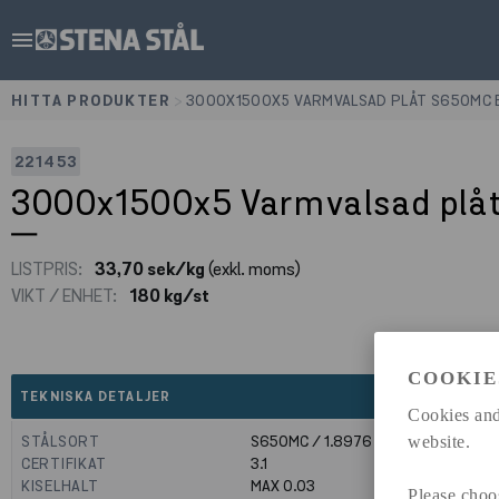
menu
HITTA PRODUKTER
>
3000X1500X5 VARMVALSAD PLÅT S650MC 
221453
3000x1500x5 Varmvalsad plåt
LISTPRIS:
33,70 sek/kg
(exkl. moms)
VIKT / ENHET:
180 kg/st
COOKIE
expand_less
TEKNISKA DETALJER
Cookies and
STÅLSORT
S650MC / 1.8976
website.
CERTIFIKAT
3.1
KISELHALT
MAX 0.03
Please choo