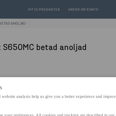
HITTA PRODUKTER
ANSÖK OM KONTO
BETAD ANOLJAD
 S650MC betad anoljad
S
expand_less
DIMENSIONER
 website analysis help us give you a better experience and improv
se your preferences. All cookies and tracking are described in our