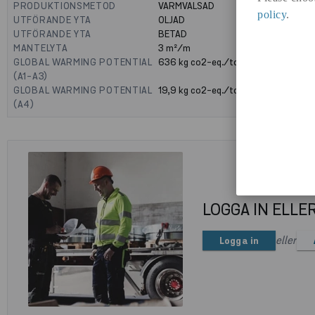
PRODUKTIONSMETOD
VARMVALSAD
policy
.
UTFÖRANDE YTA
OLJAD
UTFÖRANDE YTA
BETAD
MANTELYTA
3
m²/m
GLOBAL WARMING POTENTIAL
636
kg co2-eq./ton
(A1-A3)
GLOBAL WARMING POTENTIAL
19,9
kg co2-eq./ton
(A4)
LOGGA IN ELLE
eller
Logga in