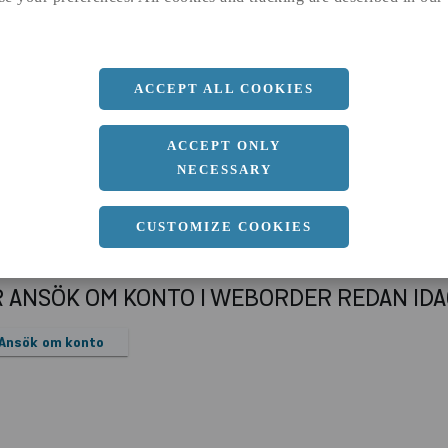
a
1500 MM
b
5 MM
Längd
3000 MM
ACCEPT ALL COOKIES
ACCEPT ONLY
NECESSARY
CUSTOMIZE COOKIES
R ANSÖK OM KONTO I WEBORDER REDAN ID
Ansök om konto