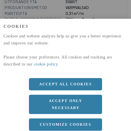
UTFÖRANDE YTA
SVART
PRODUKTIONSMETOD
VARMVALSAD
MANTELYTA
0.31
m²/m
GLOBAL WARMING POTENTIAL
721
kg co2-eq./ton
(A1-A3)
COOKIES
GLOBAL WARMING POTENTIAL
19,9
kg co2-eq./ton
Cookies and website analysis help us give you a better experience
(A4)
and improve our website.
expand_less
DIMENSIONER
Please choose your preferences. All cookies and tracking are
described in our
cookie policy
.
a
80 MM
b
80 MM
ACCEPT ALL COOKIES
c
8 MM
ACCEPT ONLY
Längd
6000 MM
NECESSARY
CUSTOMIZE COOKIES
expand_less
DOKUMENT