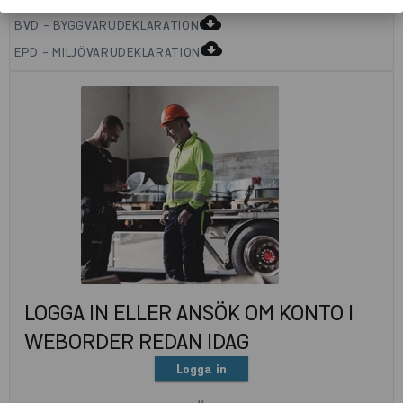
cloud_download
BVD - BYGGVARUDEKLARATION
cloud_download
EPD - MILJÖVARUDEKLARATION
LOGGA IN ELLER ANSÖK OM KONTO I
WEBORDER REDAN IDAG
Logga in