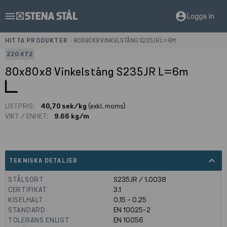
menu
account_circle
Logga in
HITTA PRODUKTER
>
80X80X8 VINKELSTÅNG S235JR L=6M
220472
80x80x8 Vinkelstång S235JR L=6m
LISTPRIS:
40,70 sek/kg
(exkl. moms)
VIKT / ENHET:
9.66 kg/m
expand_less
TEKNISKA DETALJER
STÅLSORT
S235JR / 1.0038
CERTIFIKAT
3.1
KISELHALT
0.15 - 0.25
STANDARD
EN 10025-2
TOLERANS ENLIGT
EN 10056