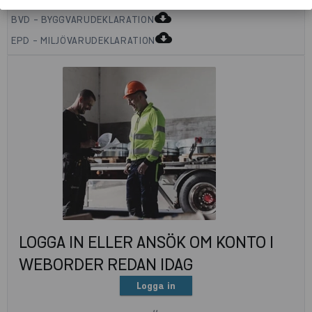
cloud_download
BVD - BYGGVARUDEKLARATION
cloud_download
EPD - MILJÖVARUDEKLARATION
LOGGA IN ELLER ANSÖK OM KONTO I
WEBORDER REDAN IDAG
Logga in