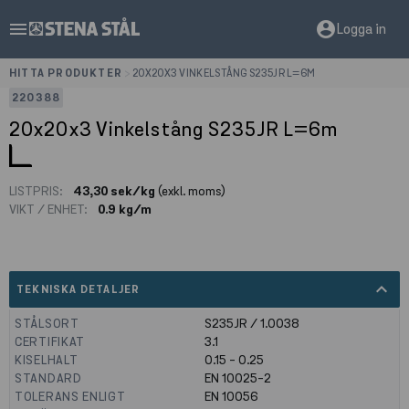
menu
account_circle
Logga in
HITTA PRODUKTER
>
20X20X3 VINKELSTÅNG S235JR L=6M
220388
20x20x3 Vinkelstång S235JR L=6m
LISTPRIS:
43,30 sek/kg
(exkl. moms)
VIKT / ENHET:
0.9 kg/m
expand_less
TEKNISKA DETALJER
STÅLSORT
S235JR / 1.0038
CERTIFIKAT
3.1
KISELHALT
0.15 - 0.25
STANDARD
EN 10025-2
TOLERANS ENLIGT
EN 10056