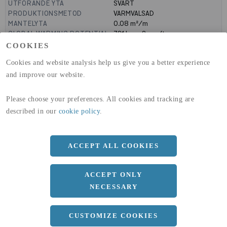
UTFÖRANDE YTA
SVART
PRODUKTIONSMETOD
VARMVALSAD
MANTELYTA
0.08
m²/m
GLOBAL WARMING POTENTIAL
721
kg co2-eq./ton
(A1-A3)
COOKIES
GLOBAL WARMING POTENTIAL
19,9
kg co2-eq./ton
Cookies and website analysis help us give you a better experience
(A4)
and improve our website.
expand_less
DIMENSIONER
Please choose your preferences. All cookies and tracking are
described in our
cookie policy
.
a
20 MM
b
20 MM
ACCEPT ALL COOKIES
c
3 MM
ACCEPT ONLY
Längd
6000 MM
NECESSARY
CUSTOMIZE COOKIES
expand_less
DOKUMENT