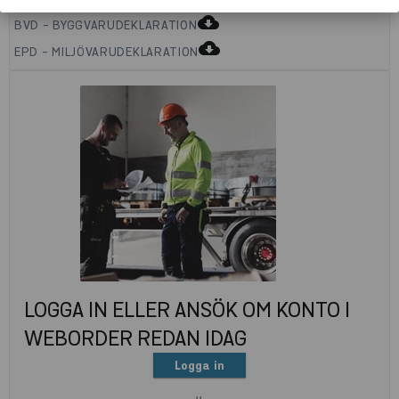
cloud_download
BVD - BYGGVARUDEKLARATION
cloud_download
EPD - MILJÖVARUDEKLARATION
LOGGA IN ELLER ANSÖK OM KONTO I
WEBORDER REDAN IDAG
Logga in