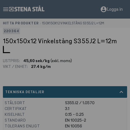
menu
account_circle
Logga in
HITTA PRODUKTER
>
150X150X12 VINKELSTÅNG S355J2 L=12M
220364
150x150x12 Vinkelstång S355J2 L=12m
LISTPRIS:
45,60 sek/kg
(exkl. moms)
VIKT / ENHET:
27.4 kg/m
expand_less
TEKNISKA DETALJER
STÅLSORT
S355J2 / 1.0570
CERTIFIKAT
3.1
KISELHALT
0.15 - 0.25
STANDARD
EN 10025-2
TOLERANS ENLIGT
EN 10056