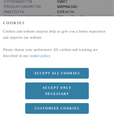
UTFÖRANDE YTA
SVART
PRODUKTIONSMETOD
VARMVALSAD
MANTELYTA
0.59
m²/m
GLOBAL WARMING POTENTIAL
721
kg co2-eq./ton
(A1-A3)
COOKIES
GLOBAL WARMING POTENTIAL
19,9
kg co2-eq./ton
Cookies and website analysis help us give you a better experience
(A4)
and improve our website.
expand_less
DIMENSIONER
Please choose your preferences. All cookies and tracking are
described in our
cookie policy
.
a
150 MM
b
150 MM
ACCEPT ALL COOKIES
c
12 MM
ACCEPT ONLY
Längd
12000 MM
NECESSARY
CUSTOMIZE COOKIES
expand_less
DOKUMENT