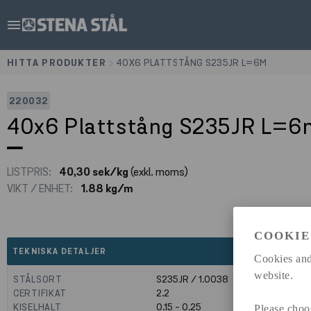
menu
HITTA PRODUKTER
>
40X6 PLATTSTÅNG S235JR L=6M
220032
40x6 Plattstång S235JR L=6
LISTPRIS:
40,30 sek/kg
(exkl. moms)
VIKT / ENHET:
1.88 kg/m
COOKIE
expand_less
TEKNISKA DETALJER
Cookies and
website.
STÅLSORT
S235JR / 1.0038
CERTIFIKAT
2.2
KISELHALT
0.15 - 0.25
Please choo