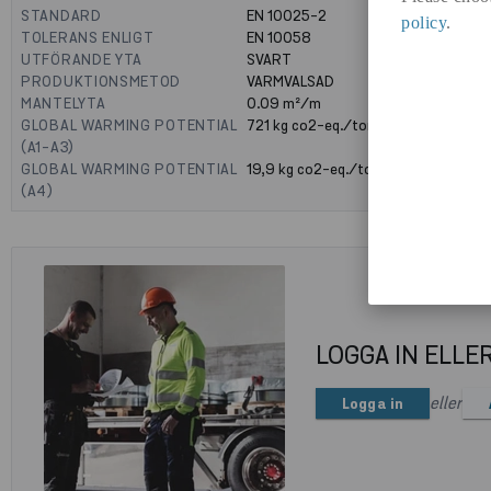
STANDARD
EN 10025-2
policy
.
TOLERANS ENLIGT
EN 10058
UTFÖRANDE YTA
SVART
PRODUKTIONSMETOD
VARMVALSAD
MANTELYTA
0.09
m²/m
GLOBAL WARMING POTENTIAL
721
kg co2-eq./ton
(A1-A3)
GLOBAL WARMING POTENTIAL
19,9
kg co2-eq./ton
(A4)
LOGGA IN ELLE
eller
Logga in