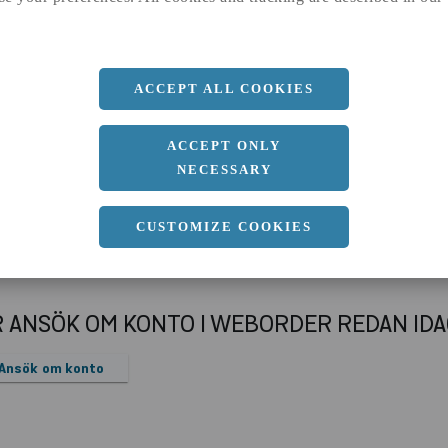
a
40 MM
b
6 MM
Längd
6000 MM
ACCEPT ALL COOKIES
ACCEPT ONLY
NECESSARY
CUSTOMIZE COOKIES
R ANSÖK OM KONTO I WEBORDER REDAN ID
Ansök om konto