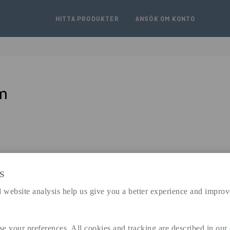
HITTA PRODUKTER
ANSÖK OM KONTO
m
S
expand_less
DIMENSIONER
 website analysis help us give you a better experience and improv
se your preferences. All cookies and tracking are described in our