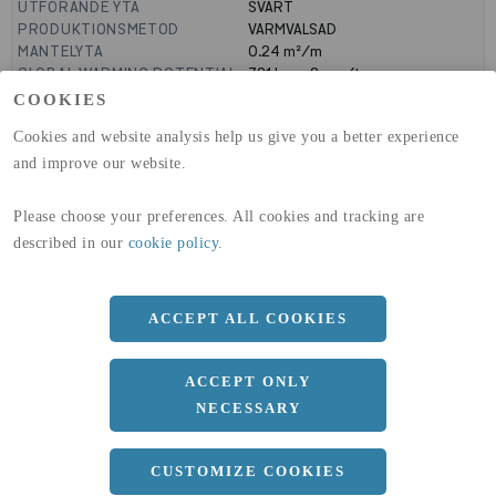
UTFÖRANDE YTA
SVART
PRODUKTIONSMETOD
VARMVALSAD
MANTELYTA
0.24
m²/m
GLOBAL WARMING POTENTIAL
721
kg co2-eq./ton
(A1-A3)
COOKIES
GLOBAL WARMING POTENTIAL
19,9
kg co2-eq./ton
Cookies and website analysis help us give you a better experience
(A4)
and improve our website.
expand_less
DIMENSIONER
Please choose your preferences. All cookies and tracking are
described in our
cookie policy
.
a
50 MM
b
75 MM
ACCEPT ALL COOKIES
c
7 MM
ACCEPT ONLY
Längd
6000 MM
NECESSARY
CUSTOMIZE COOKIES
expand_less
DOKUMENT