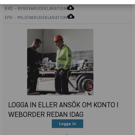
cloud_download
BVD - BYGGVARUDEKLARATION
cloud_download
EPD - MILJÖVARUDEKLARATION
LOGGA IN ELLER ANSÖK OM KONTO I
WEBORDER REDAN IDAG
Logga in