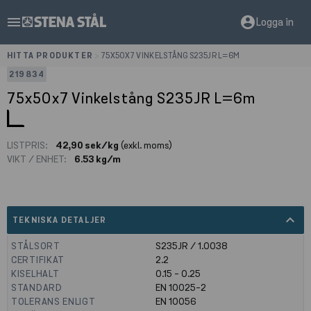
menu
account_circle
Logga in
HITTA PRODUKTER
>
75X50X7 VINKELSTÅNG S235JR L=6M
219834
75x50x7 Vinkelstång S235JR L=6m
LISTPRIS:
42,90 sek/kg
(exkl. moms)
VIKT / ENHET:
6.53 kg/m
expand_less
TEKNISKA DETALJER
STÅLSORT
S235JR / 1.0038
CERTIFIKAT
2.2
KISELHALT
0.15 - 0.25
STANDARD
EN 10025-2
TOLERANS ENLIGT
EN 10056