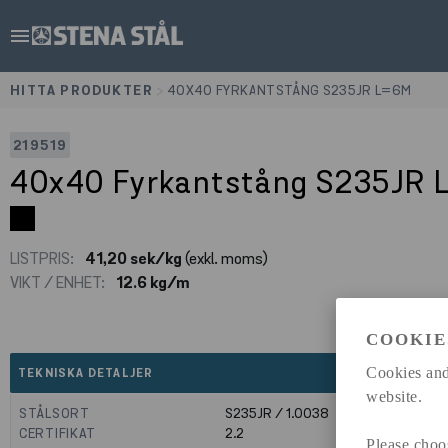
menu
HITTA PRODUKTER
>
40X40 FYRKANTSTÅNG S235JR L=6M
219519
40x40 Fyrkantstång S235JR
LISTPRIS:
41,20 sek/kg
(exkl. moms)
VIKT / ENHET:
12.6 kg/m
COOKIE
expand_less
Cookies and
TEKNISKA DETALJER
website.
STÅLSORT
S235JR / 1.0038
CERTIFIKAT
2.2
Please choo