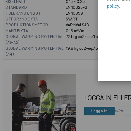
KISELHALT
0.15 - 0.25
policy
.
STANDARD
EN 10025-2
TOLERANS ENLIGT
EN 10059
UTFÖRANDE YTA
SVART
PRODUKTIONSMETOD
VARMVALSAD
MANTELYTA
0.16
m²/m
GLOBAL WARMING POTENTIAL
721
kg co2-eq./ton
(A1-A3)
GLOBAL WARMING POTENTIAL
19,9
kg co2-eq./ton
(A4)
LOGGA IN ELLE
eller
Logga in