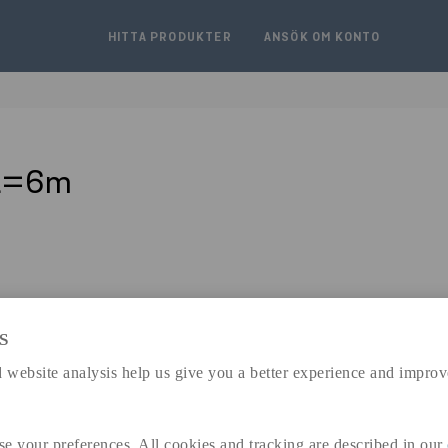
HITTA PRODUKTER
ANSÖK OM KONTO
 L=6m
S
expand_less
 website analysis help us give you a better experience and improv
DIMENSIONER
se your preferences. All cookies and tracking are described in our