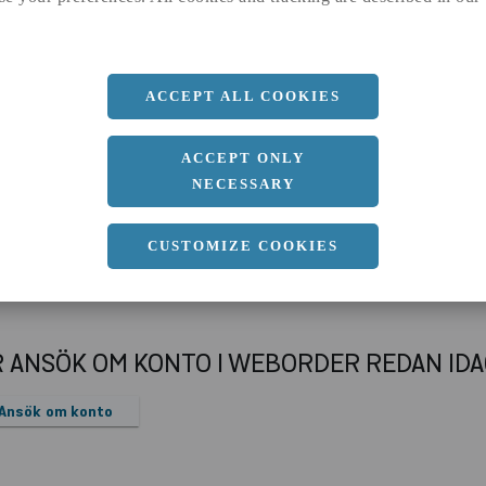
a
40 MM
b
40 MM
Längd
6000 MM
ACCEPT ALL COOKIES
ACCEPT ONLY
NECESSARY
CUSTOMIZE COOKIES
R ANSÖK OM KONTO I WEBORDER REDAN ID
Ansök om konto