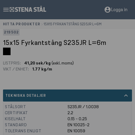
menu
account_circle
Logga in
HITTA PRODUKTER
>
15X15 FYRKANTSTÅNG S235JR L=6M
219502
15x15 Fyrkantstång S235JR L=6m
LISTPRIS:
41,20 sek/kg
(exkl. moms)
VIKT / ENHET:
1.77 kg/m
expand_less
TEKNISKA DETALJER
STÅLSORT
S235JR / 1.0038
CERTIFIKAT
2.2
KISELHALT
0.15 - 0.25
STANDARD
EN 10025-2
TOLERANS ENLIGT
EN 10059