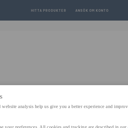
HITTA PRODUKTER
ANSÖK OM KONTO
S
expand_less
 website analysis help us give you a better experience and improv
DIMENSIONER
se your preferences. All cookies and tracking are described in our