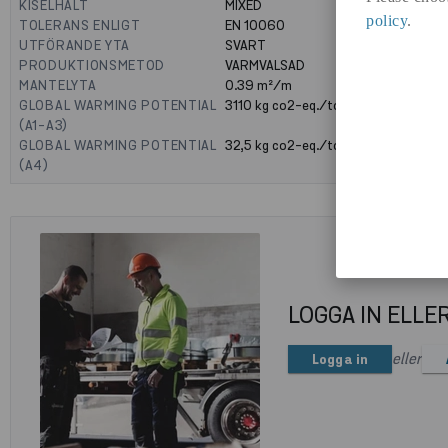
KISELHALT
MIXED
policy
.
TOLERANS ENLIGT
EN 10060
UTFÖRANDE YTA
SVART
PRODUKTIONSMETOD
VARMVALSAD
MANTELYTA
0.39
m²/m
GLOBAL WARMING POTENTIAL
3110
kg co2-eq./ton
(A1-A3)
GLOBAL WARMING POTENTIAL
32,5
kg co2-eq./ton
(A4)
LOGGA IN ELLE
eller
Logga in