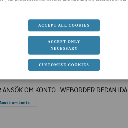
a
125 MM
ACCEPT ALL COOKIES
ACCEPT ONLY
NECESSARY
CUSTOMIZE COOKIES
R ANSÖK OM KONTO I WEBORDER REDAN ID
Ansök om konto