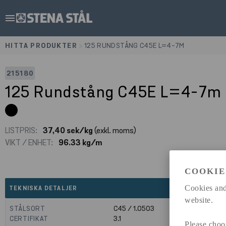
menu
HITTA PRODUKTER
>
125 RUNDSTÅNG C45E L=4-7M
215180
125 Rundstång C45E L=4-7m
LISTPRIS:
37,40 sek/kg
(exkl. moms)
VIKT / ENHET:
96.33 kg/m
COOKIE
expand_less
Cookies and
TEKNISKA DETALJER
website.
STÅLSORT
C45 / 1.0503
CERTIFIKAT
3.1
Please choo