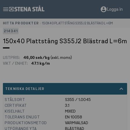
menu
account_circle
Logga in
HITTA PRODUKTER
>
150X40 PLATTSTÅNG S355J2 BLÄSTRAD L=6M
214341
150x40 Plattstång S355J2 Blästrad L=6m
LISTPRIS:
46,00 sek/kg
(exkl. moms)
VIKT / ENHET:
47.1 kg/m
expand_less
TEKNISKA DETALJER
STÅLSORT
S355 / 1.0045
CERTIFIKAT
3.1
KISELHALT
MIXED
TOLERANS ENLIGT
EN 10058
PRODUKTIONSMETOD
VARMVALSAD
UTFÖRANDE YTA
BLÄSTRAD