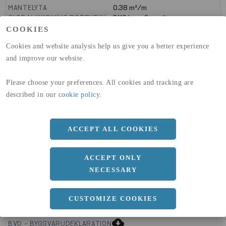
MANTELYTA
0.38
m²/m
GLOBAL WARMING POTENTIAL
3110
kg co2-eq./ton
(A1-A3)
COOKIES
GLOBAL WARMING POTENTIAL
32,5
kg co2-eq./ton
Cookies and website analysis help us give you a better experience
(A4)
and improve our website.
expand_less
DIMENSIONER
Please choose your preferences. All cookies and tracking are
described in our
cookie policy
.
a
150 MM
ACCEPT ALL COOKIES
b
40 MM
Längd
6000 MM
ACCEPT ONLY
NECESSARY
CUSTOMIZE COOKIES
expand_less
DOKUMENT
cloud_download
BVD - BYGGVARUDEKLARATION