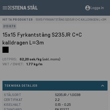
menu
account_circle
Logga in
HITTA PRODUKTER
>
15X15 FYRKANTSTÅNG S235JR C+C KALLDRAGEN L=3M
213879
15x15 Fyrkantstång S235JR C+C
kalldragen L=3m
LISTPRIS:
62,20 sek/kg
(exkl. moms)
VIKT / ENHET:
1.77 kg/m
expand_less
TEKNISKA DETALJER
STÅLSORT
S235JR / 1.0038
CERTIFIKAT
2.2
KISELHALT
0.15 - 0.25
STANDARD
EN 10277