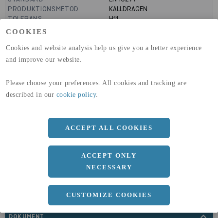
PRODUKTIONSMETOD
KALLDRAGEN
TOLERANS
H11
MANTELYTA
0.06
m²/m
COOKIES
GLOBAL WARMING POTENTIAL
3110
kg co2-eq./ton
(A1-A3)
Cookies and website analysis help us give you a better experience
GLOBAL WARMING POTENTIAL
32,5
kg co2-eq./ton
and improve our website.
(A4)
Please choose your preferences. All cookies and tracking are
expand_less
DIMENSIONER
described in our
cookie policy
.
ACCEPT ALL COOKIES
a
15 MM
b
15 MM
ACCEPT ONLY
Längd
3000 MM
NECESSARY
CUSTOMIZE COOKIES
expand_less
DOKUMENT