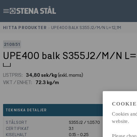
menu
HITTA PRODUKTER
>
UPE400 BALK S355J2/M/N L=12,1M
210851
UPE400 balk S355J2/M/N L=
LISTPRIS:
34,80 sek/kg
(exkl. moms)
VIKT / ENHET:
72.3 kg/m
COOKIE
expand_less
TEKNISKA DETALJER
Cookies and
website.
STÅLSORT
S355J2 / 1.0570
CERTIFIKAT
3.1
KISELHALT
0.15 - 0.25
Please choo