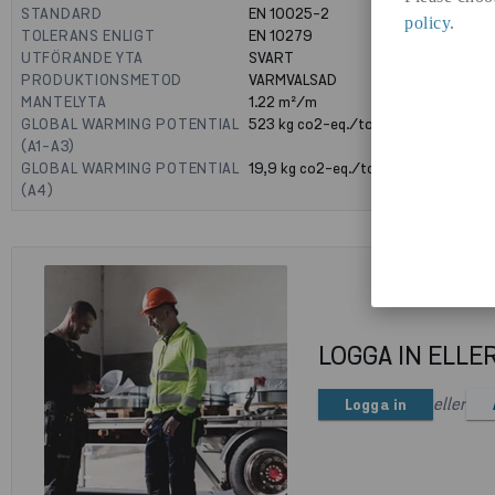
STANDARD
EN 10025-2
policy
.
TOLERANS ENLIGT
EN 10279
UTFÖRANDE YTA
SVART
PRODUKTIONSMETOD
VARMVALSAD
MANTELYTA
1.22
m²/m
GLOBAL WARMING POTENTIAL
523
kg co2-eq./ton
(A1-A3)
GLOBAL WARMING POTENTIAL
19,9
kg co2-eq./ton
(A4)
LOGGA IN ELLE
eller
Logga in