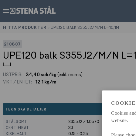
menu
HITTA PRODUKTER
>
UPE120 BALK S355J2/M/N L=10,1M
210807
UPE120 balk S355J2/M/N L=
LISTPRIS:
34,40 sek/kg
(exkl. moms)
VIKT / ENHET:
12.1 kg/m
COOKIE
expand_less
TEKNISKA DETALJER
Cookies and
website.
STÅLSORT
S355J2 / 1.0570
CERTIFIKAT
3.1
KISELHALT
0.15 - 0.25
Please choo