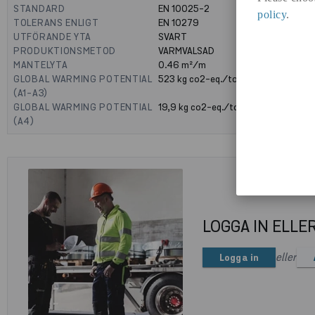
STANDARD
EN 10025-2
policy
.
TOLERANS ENLIGT
EN 10279
UTFÖRANDE YTA
SVART
PRODUKTIONSMETOD
VARMVALSAD
MANTELYTA
0.46
m²/m
GLOBAL WARMING POTENTIAL
523
kg co2-eq./ton
(A1-A3)
GLOBAL WARMING POTENTIAL
19,9
kg co2-eq./ton
(A4)
LOGGA IN ELLE
eller
Logga in