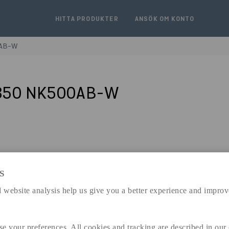
HITTA PRODUKTER
ANSÖK OM KONTO
0AB-W
2350 NK500AB-W
S
expand_less
DIMENSIONER
 website analysis help us give you a better experience and improv
se your preferences. All cookies and tracking are described in our