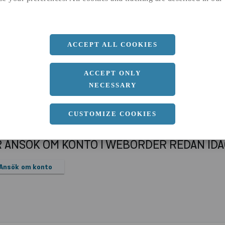
a
2350 MM
b
0 MM
Längd
5850 MM
ACCEPT ALL COOKIES
ACCEPT ONLY
NECESSARY
CUSTOMIZE COOKIES
R ANSÖK OM KONTO I WEBORDER REDAN ID
Ansök om konto