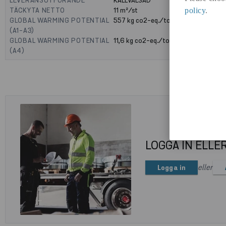
LEVERANSUTFÖRANDE
KALLVALSAD
TÄCKYTA NETTO
11
m²/st
policy
.
GLOBAL WARMING POTENTIAL
557
kg co2-eq./ton
(A1-A3)
GLOBAL WARMING POTENTIAL
11,6
kg co2-eq./ton
(A4)
LOGGA IN ELLE
eller
Logga in