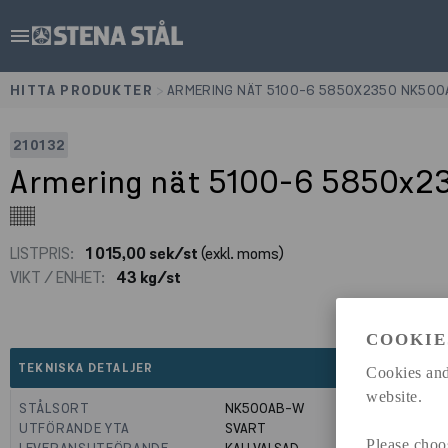
menu
HITTA PRODUKTER
>
ARMERING NÄT 5100-6 5850X2350 NK50
210132
Armering nät 5100-6 5850x
LISTPRIS:
1 015,00 sek/st
(exkl. moms)
VIKT / ENHET:
43 kg/st
COOKIE
expand_less
TEKNISKA DETALJER
Cookies and
website.
STÅLSORT
NK500AB-W
UTFÖRANDE YTA
SVART
Please choo