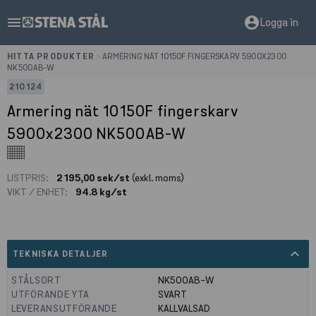
menu
account_circle
Logga in
HITTA PRODUKTER
>
ARMERING NÄT 10150F FINGERSKARV 5900X2300
NK500AB-W
210124
Armering nät 10150F fingerskarv
5900x2300 NK500AB-W
LISTPRIS:
2 195,00 sek/st
(exkl. moms)
VIKT / ENHET:
94.8 kg/st
expand_less
TEKNISKA DETALJER
STÅLSORT
NK500AB-W
UTFÖRANDE YTA
SVART
LEVERANSUTFÖRANDE
KALLVALSAD