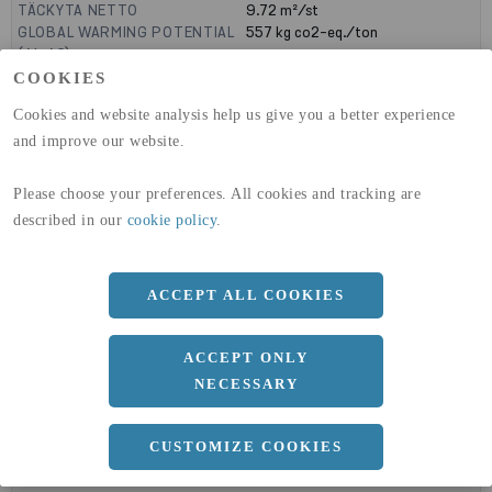
TÄCKYTA NETTO
9.72
m²/st
GLOBAL WARMING POTENTIAL
557
kg co2-eq./ton
(A1-A3)
GLOBAL WARMING POTENTIAL
11,6
kg co2-eq./ton
COOKIES
(A4)
Cookies and website analysis help us give you a better experience
and improve our website.
expand_less
DIMENSIONER
Please choose your preferences. All cookies and tracking are
described in our
cookie policy
.
a
2300 MM
b
0 MM
ACCEPT ALL COOKIES
Längd
5900 MM
ACCEPT ONLY
NECESSARY
expand_less
DOKUMENT
CUSTOMIZE COOKIES
cloud_download
BVD - BYGGVARUDEKLARATION