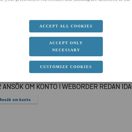
a
30 MM
b
30 MM
c
3 MM
ACCEPT ALL COOKIES
Längd
6000 MM
ACCEPT ONLY
NECESSARY
CUSTOMIZE COOKIES
R ANSÖK OM KONTO I WEBORDER REDAN ID
Ansök om konto