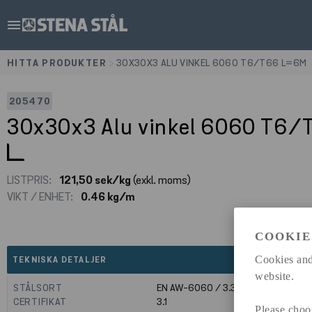
menu
HITTA PRODUKTER
>
30X30X3 ALU VINKEL 6060 T6/T66 L=6M
205470
30x30x3 Alu vinkel 6060 T6
LISTPRIS:
121,50 sek/kg
(exkl. moms)
VIKT / ENHET:
0.46 kg/m
COOKIE
expand_less
Cookies and
TEKNISKA DETALJER
website.
STÅLSORT
EN AW-6060 / 3.3206
CERTIFIKAT
3.1
Please choo