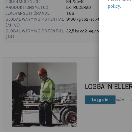
TOLERANS ENLIGT
EN 755-8
policy
.
PRODUKTIONSMETOD
EXTRUDERAD
LEVERANSUTFÖRANDE
T66
GLOBAL WARMING POTENTIAL
9160
kg co2-eq./ton
(A1-A3)
GLOBAL WARMING POTENTIAL
32,5
kg co2-eq./ton
(A4)
LOGGA IN ELLE
eller
Logga in