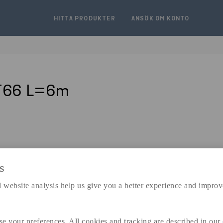
HITTA PRODUKTER
ANSÖK OM KONTO
/T66 L=6m
S
expand_less
 website analysis help us give you a better experience and improv
DIMENSIONER
se your preferences. All cookies and tracking are described in our