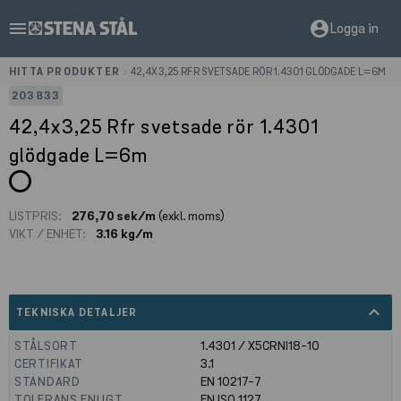
menu
account_circle
Logga in
HITTA PRODUKTER
>
42,4X3,25 RFR SVETSADE RÖR 1.4301 GLÖDGADE L=6M
203833
42,4x3,25 Rfr svetsade rör 1.4301
glödgade L=6m
LISTPRIS:
276,70 sek/m
(exkl. moms)
VIKT / ENHET:
3.16 kg/m
expand_less
TEKNISKA DETALJER
STÅLSORT
1.4301 / X5CRNI18-10
CERTIFIKAT
3.1
STANDARD
EN 10217-7
TOLERANS ENLIGT
EN ISO 1127