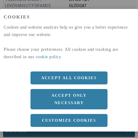
LEVERANSUTFÖRANDE
GLÖDGAT
PRODUKTIONSMETOD
LASERSVETSAD
COOKIES
GLOBAL WARMING POTENTIAL
6820
kg co2-eq./ton
(A1-A3)
Cookies and website analysis help us give you a better experience
GLOBAL WARMING POTENTIAL
32,5
kg co2-eq./ton
and improve our website.
(A4)
expand_less
Please choose your preferences. All cookies and tracking are
DIMENSIONER
described in our
cookie policy
.
ACCEPT ALL COOKIES
a
42.4 MM
b
3.25 MM
ACCEPT ONLY
Längd
6000 MM
NECESSARY
CUSTOMIZE COOKIES
expand_less
DOKUMENT