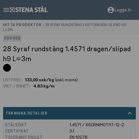
menu
account_circle
Logga in
HITTA PRODUKTER
>
28 SYRAF RUNDSTÅNG 1.4571 DRAGEN/SLIPAD H9
L=3M
203002
28 Syraf rundstång 1.4571 dragen/slipad
h9 L=3m
LISTPRIS:
133,00 sek/kg
(exkl. moms)
VIKT / ENHET:
4.83 kg/m
expand_less
TEKNISKA DETALJER
STÅLSORT
1.4571 / X6CRNIMOTI17-12-2
CERTIFIKAT
3.1
TOLERANS ENLIGT
EN 10278