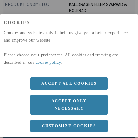
PRODUKTIONSMETOD
KALLDRAGEN ELLER SVARVAD &
POLERAD
TOLERANS
H9
COOKIES
UTFÖRANDE YTA
OBEHANDLADE
GLOBAL WARMING POTENTIAL
6820
kg co2-eq./ton
Cookies and website analysis help us give you a better experience
(A1-A3)
and improve our website.
GLOBAL WARMING POTENTIAL
32,5
kg co2-eq./ton
(A4)
Please choose your preferences. All cookies and tracking are
expand_less
DIMENSIONER
described in our
cookie policy
.
ACCEPT ALL COOKIES
a
28 MM
ACCEPT ONLY
Längd
3000 MM
NECESSARY
CUSTOMIZE COOKIES