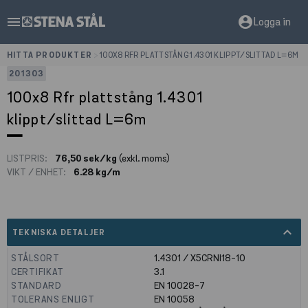
menu
account_circle
Logga in
HITTA PRODUKTER
>
100X8 RFR PLATTSTÅNG 1.4301 KLIPPT/SLITTAD L=6M
201303
100x8 Rfr plattstång 1.4301
klippt/slittad L=6m
LISTPRIS:
76,50 sek/kg
(exkl. moms)
VIKT / ENHET:
6.28 kg/m
expand_less
TEKNISKA DETALJER
STÅLSORT
1.4301 / X5CRNI18-10
CERTIFIKAT
3.1
STANDARD
EN 10028-7
TOLERANS ENLIGT
EN 10058