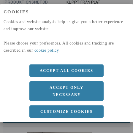
PRODUKTIONSMETOD
KLIPPT FRÅN PLÅT
GLOBAL WARMING POTENTIAL
6820
kg co2-eq./ton
COOKIES
(A1-A3)
GLOBAL WARMING POTENTIAL
32,5
kg co2-eq./ton
Cookies and website analysis help us give you a better experience
(A4)
and improve our website.
expand_less
DIMENSIONER
Please choose your preferences. All cookies and tracking are
described in our
cookie policy
.
a
100 MM
ACCEPT ALL COOKIES
b
8 MM
Längd
6000 MM
ACCEPT ONLY
NECESSARY
CUSTOMIZE COOKIES
expand_less
DOKUMENT