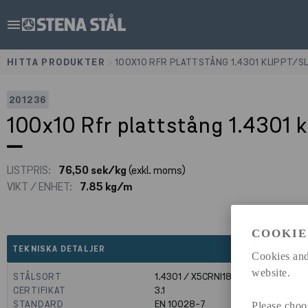
menu
HITTA PRODUKTER
>
100X10 RFR PLATTSTÅNG 1.4301 KLIPPT/S
201236
100x10 Rfr plattstång 1.4301 
LISTPRIS:
76,50 sek/kg
(exkl. moms)
VIKT / ENHET:
7.85 kg/m
COOKIE
expand_less
TEKNISKA DETALJER
Cookies and
website.
STÅLSORT
1.4301 / X5CRNI18-10
CERTIFIKAT
3.1
STANDARD
EN 10028-7
Please choo