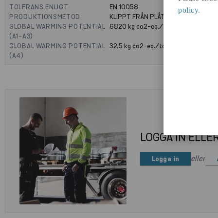
TOLERANS ENLIGT
EN 10058
policy
.
PRODUKTIONSMETOD
KLIPPT FRÅN PLÅT
GLOBAL WARMING POTENTIAL
6820
kg co2-eq./ton
(A1-A3)
GLOBAL WARMING POTENTIAL
32,5
kg co2-eq./ton
(A4)
LOGGA IN ELLE
eller
Logga in