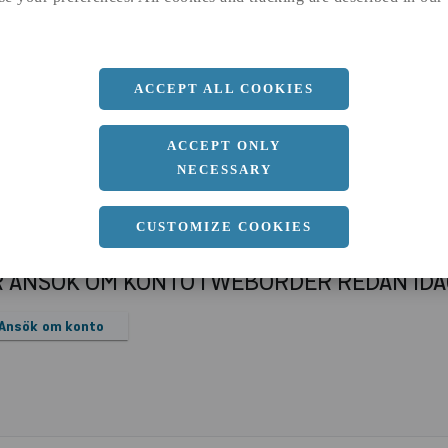
a
100 MM
b
10 MM
Längd
6000 MM
ACCEPT ALL COOKIES
ACCEPT ONLY
NECESSARY
CUSTOMIZE COOKIES
R ANSÖK OM KONTO I WEBORDER REDAN ID
Ansök om konto