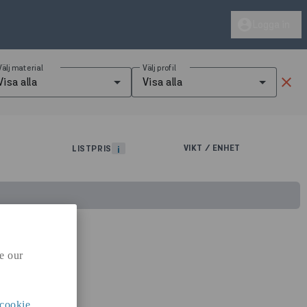
account_circle
Logga in
Välj material
Välj profil
clear
Visa alla
Visa alla
VIKT / ENHET
LISTPRIS
i
e our
cookie