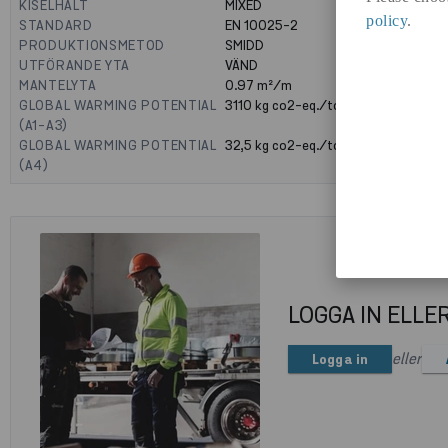
KISELHALT
MIXED
policy
.
STANDARD
EN 10025-2
PRODUKTIONSMETOD
SMIDD
UTFÖRANDE YTA
VÄND
MANTELYTA
0.97
m²/m
GLOBAL WARMING POTENTIAL
3110
kg co2-eq./ton
(A1-A3)
GLOBAL WARMING POTENTIAL
32,5
kg co2-eq./ton
(A4)
LOGGA IN ELLE
eller
Logga in