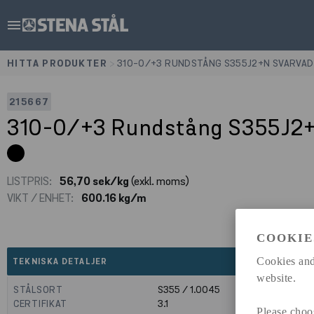
menu
HITTA PRODUKTER
>
310-0/+3 RUNDSTÅNG S355J2+N SVARVAD
215667
310-0/+3 Rundstång S355J2
LISTPRIS:
56,70 sek/kg
(exkl. moms)
VIKT / ENHET:
600.16 kg/m
COOKIE
expand_less
Cookies and
TEKNISKA DETALJER
website.
STÅLSORT
S355 / 1.0045
CERTIFIKAT
3.1
Please choo