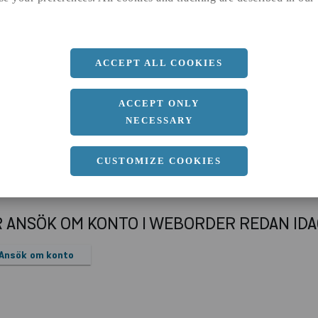
a
310 MM
ACCEPT ALL COOKIES
ACCEPT ONLY
NECESSARY
CUSTOMIZE COOKIES
R ANSÖK OM KONTO I WEBORDER REDAN ID
Ansök om konto