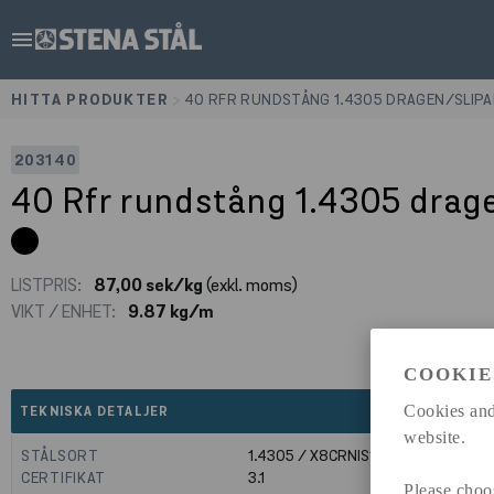
menu
HITTA PRODUKTER
>
40 RFR RUNDSTÅNG 1.4305 DRAGEN/SLIPA
203140
40 Rfr rundstång 1.4305 dra
LISTPRIS:
87,00 sek/kg
(exkl. moms)
VIKT / ENHET:
9.87 kg/m
COOKIE
expand_less
Cookies and
TEKNISKA DETALJER
website.
STÅLSORT
1.4305 / X8CRNIS18-9
CERTIFIKAT
3.1
Please choo