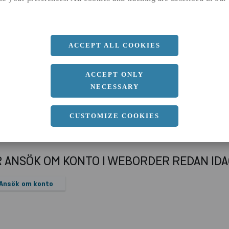
a
40 MM
Längd
3000 MM
ACCEPT ALL COOKIES
ACCEPT ONLY
NECESSARY
CUSTOMIZE COOKIES
R ANSÖK OM KONTO I WEBORDER REDAN ID
Ansök om konto