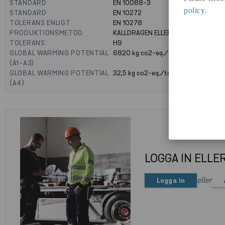
STANDARD
EN 10088-3
policy
.
STANDARD
EN 10272
TOLERANS ENLIGT
EN 10278
PRODUKTIONSMETOD
KALLDRAGEN ELLER SLIPAD
TOLERANS
H9
GLOBAL WARMING POTENTIAL
6820
kg co2-eq./ton
(A1-A3)
GLOBAL WARMING POTENTIAL
32,5
kg co2-eq./ton
(A4)
LOGGA IN ELLE
eller
Logga in